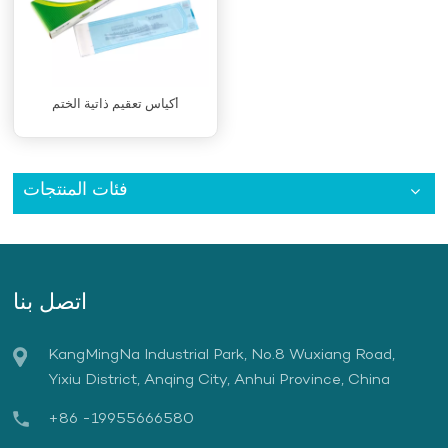
أكياس تعقيم ذاتية الختم
فئات المنتجات
اتصل بنا
KangMingNa Industrial Park, No.8 Wuxiang Road,
Yixiu District, Anqing City, Anhui Province, China
+86 -19955666580