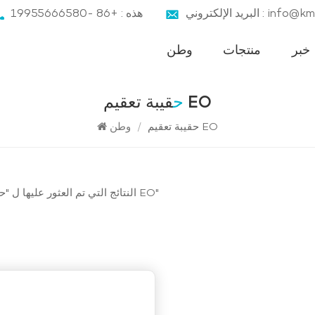
ني : info@kmnbz.com
هذه : +86 -19955666580
خبر
منتجات
وطن
حقيبة تعقيم EO
حقيبة تعقيم EO
/
وطن
1 النتائج التي تم العثور عليها ل "حقيبة تعقيم EO"