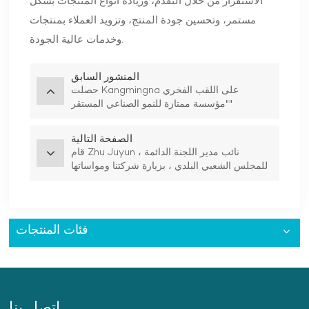
الاستقرار من خلال التقدم، وزيادة أنواع المنتجات بشكل
مستمر، وتحسين جودة المنتج، وتزويد العملاء بمنتجات
وخدمات عالية الجودة.
المنشور السابق
حصلت Kangmingna على اللقب الفخري
"مؤسسة ممتازة للنمو الصناعي المستقر"
الصفحة التالية
قام Zhu Juyun ، نائب مدير اللجنة الدائمة
للمجلس الشعبي البلدي ، بزيارة شركتنا ومواساتها
فئات المنتجات
اتصل بنا