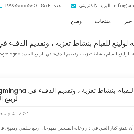
ني : info@kmnbz.com
هذه : +86 -19955666580
خبر
منتجات
وطن
 مدينة لولينغ للقيام بنشاط تعزية ، وتقديم الدفء ف
ي مدينة لولينغ للقيام بنشاط تعزية ، وتقديم الدفء في الربيع الجديد
Kangmingna يدخل دار رعاية المسنين في مدينة لولينغ للقيام ب
الربيع ا
ruary 05, 2024
 يتمتع كبار السن في دار رعاية المسنين بمهرجان ربيع سلمي ومبهج، قام الس