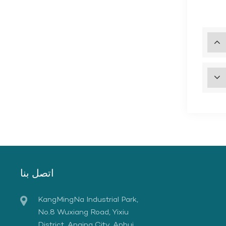
اتصل بنا
KangMingNa Industrial Park,
No.8 Wuxiang Road, Yixiu
District, Anqing City, Anhui