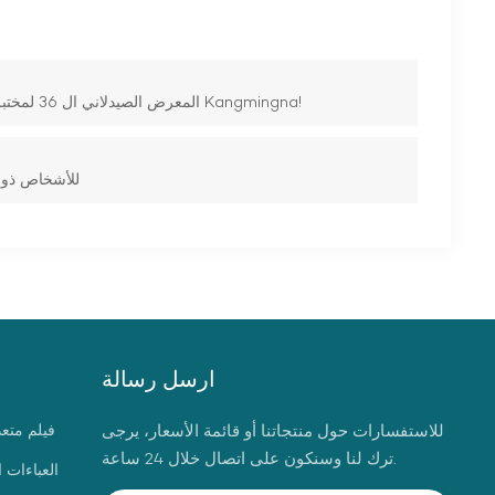
المعرض الصيدلاني ال 36 لمختبر المستلزمات الطبية في مستشفى إندونيسيا الدولي في عام 2024 ، يدعوك Kangmingna!
Kangmingna تطلق نشاط التبرع الخيري لمنزل ine
ارسل رسالة
للاستفسارات حول منتجاتنا أو قائمة الأسعار، يرجى
فيلم متع
ترك لنا وسنكون على اتصال خلال 24 ساعة.
العباءات 