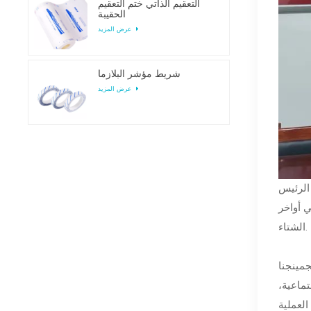
التعقيم الذاتي ختم التعقيم
الحقيبة
عرض المزيد
شريط مؤشر البلازما
عرض المزيد
سدية. وذكرهم بالتدفئة والعناية
فء في أواخر
الشتاء.
مينجنا
تماعية،