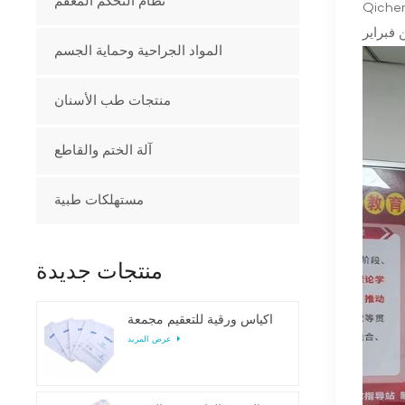
نظام التحكم المعقم
Anqing Kangming.، بزيارة كبار السن وطمأنتهم في دار رعاية المسنين في Luoling Town
المواد الجراحية وحماية الجسم
منتجات طب الأسنان
آلة الختم والقاطع
مستهلكات طبية
منتجات جديدة
أكياس ورقية للتعقيم مجمعة
عرض المزيد