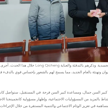
خلال هذا الحدث، أجرى الرئيس Long Qicheng محادثة ودية مع كبار السن، وتفهم ظروفهم المعيشية والج
حتهم في الشتاء، وقدم لهم صندوق تعزية بقيمة 20000 يوان وتهنئة بالعام الجديد، مما يسمح لهم بالشعور بإحساس قوي بالد
ة كبير السن جمال، ومساعدة كبير السن فرحة. في المستقبل، ستواصل كانج
اط بالمزيد من المسؤوليات الاجتماعية، وإظهار مسؤولية كانجمينجنا الاج