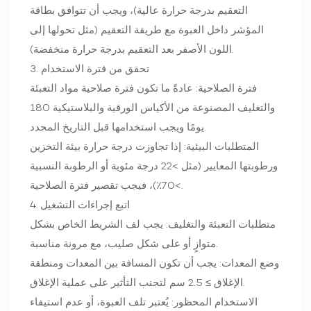
التعقيم بدرجة حرارة عالية)، ويجب أن تتوافق بطاقة
المؤشر داخل العبوة مع طريقة التعقيم (مثل تحولها إلى
اللون الأصفر بعد التعقيم بدرجة حرارة منخفضة).
3. تحقق من فترة الاستخدام
فترة الصلاحية: عادةً ما تكون فترة صلاحية مواد التعبئة
والتغليف المصنوعة من الأكياس الورقية والبلاستيكية 180
يومًا ويجب استخدامها قبل التاريخ المحدد.
المتطلبات البيئية: إذا تجاوزت درجة حرارة بيئة التخزين
ورطوبتها المعايير (مثل >22 درجة مئوية أو الرطوبة النسبية
>70٪)، فيجب تقصير فترة الصلاحية.
4. اتبع إجراءات التشغيل
متطلبات التعبئة والتغليف: يجب لف الشريط الخاص بشكل
متوازٍ أو على شكل صليب، مع مرونة مناسبة.
وضع المعدات: يجب أن تكون المسافة بين المعدات ومنطقة
الإغلاق ≥ 2.5 سم لتجنب التأثير على عملية الإغلاق.
الاستخدام المحظور: يُعتبر تلف العبوة، أو عدم استيفاء