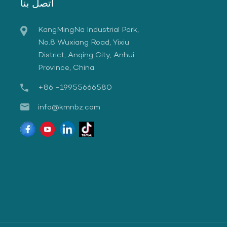
اتصل بنا
KangMingNa Industrial Park,
No.8 Wuxiang Road, Yixiu
District, Anqing City, Anhui
Province, China
+86 -19955666580
info@kmnbz.com