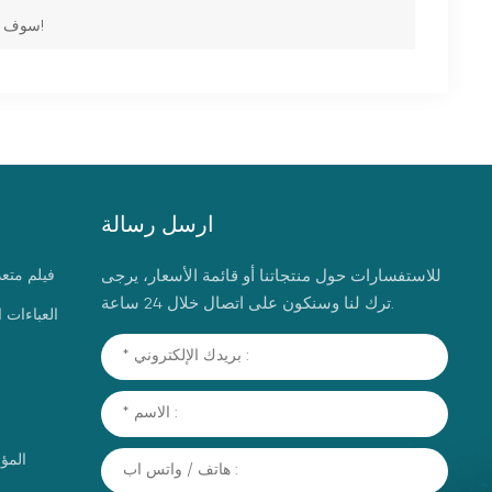
دعوة للمعرض | معرض طبي 2025 في ساو باولو، البرازيل، KMN سوف يلتقي بك!
ارسل رسالة
للاستفسارات حول منتجاتنا أو قائمة الأسعار، يرجى
فيلم متع
ترك لنا وسنكون على اتصال خلال 24 ساعة.
العباءات 
المؤ