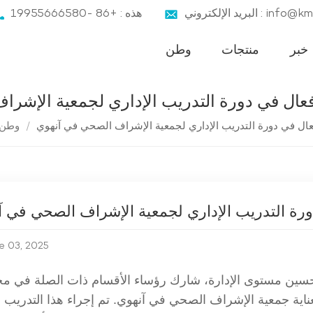
ني : info@kmnbz.com
هذه : +86 -19955666580
خبر
منتجات
وطن
/
وطن
e 03, 2025
سين مستوى الإدارة، شارك رؤساء الأقسام ذات الصلة في م
 بعناية جمعية الإشراف الصحي في آنهوي.
تم إجراء هذا التدريب