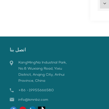
اتصل بنا
KangMingNa Industrial Park,
No.8 Wuxiang Road, Yixiu
District, Anqing City, Anhui
Province, China
+86 -19955666580
info@kmnbz.com